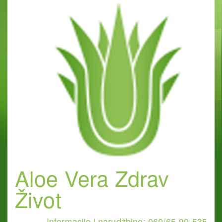
Aloe Vera Zdrav
Život
Informacije i narudžbine: 060/65-90-535