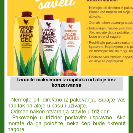
Izvucite maksimum iz napitaka od aloje bez
konzervansa
- Nemojte piti direktno iz pakovanja. Sipajte vaš
napitak od aloje u čašu i uživajte.
- Odmah nakon otvaranja stavite u frižider.
- Pakovanje u frižider postavite uspravno. Ako
morate da ga položite, neka čep bude okrenut
nagore.