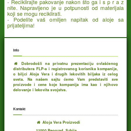
- Reciklirajte pakovanje nakon što ga i s p r a z
nite. Napravljeno je u potpunosti od materijala
koji se mogu reciklirati.
- Podelite vaš omiljen napitak od aloje sa
prijateljima!
Info
Dobrodošli na privatnu prezentaciju ovlašćenog
distributera FLP-a i registrovanog korisnika kompanije,
o biljci Aloja Vera i drugih lekovitih biljaka iz celog
sveta. Na našem sajtu ćemo Vam predstaviti sve
proizvode i cene koje kompanija ima kao i njihovo
delovanje i lekovita svojstva.
Kontakt
Aloja Vera Proizvodi
11000 Beograd, Srbija