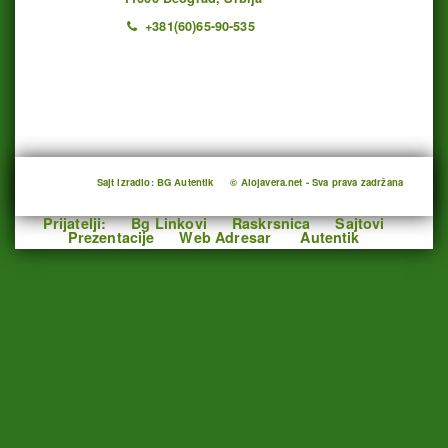
+381(60)65-90-535
Ukupno poseta: 1194267 juče: 571 danas: 145
Sajt izradio: BG Autentik
© Alojavera.net - Sva prava zadržana
Prijatelji:
Bg Linkovi
Raskrsnica
Sajtovi
Prezentacije
Web Adresar
Autentik