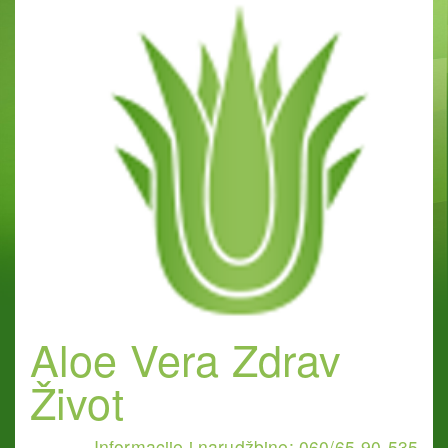
Aloe Vera Zdrav
Život
Informacije i narudžbine: 060/65-90-535