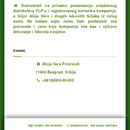
Dobrodošli na privatnu prezentaciju ovlašćenog
distributera FLP-a i registrovanog korisnika kompanije,
o biljci Aloja Vera i drugih lekovitih biljaka iz celog
sveta. Na našem sajtu ćemo Vam predstaviti sve
proizvode i cene koje kompanija ima kao i njihovo
delovanje i lekovita svojstva.
Kontakt
Aloja Vera Proizvodi
11000 Beograd, Srbija
+381(60)65-90-535
Ukupno poseta: 1192471 juče: 528 danas: 595
Sajt izradio: BG Autentik
© Alojavera.net - Sva prava zadržana