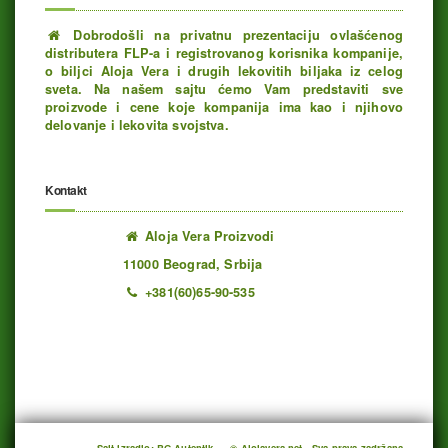
Dobrodošli na privatnu prezentaciju ovlašćenog
distributera FLP-a i registrovanog korisnika kompanije,
o biljci Aloja Vera i drugih lekovitih biljaka iz celog
sveta. Na našem sajtu ćemo Vam predstaviti sve
proizvode i cene koje kompanija ima kao i njihovo
delovanje i lekovita svojstva.
Kontakt
Aloja Vera Proizvodi
11000 Beograd, Srbija
+381(60)65-90-535
Ukupno poseta: 1192884 juče: 761 danas: 247