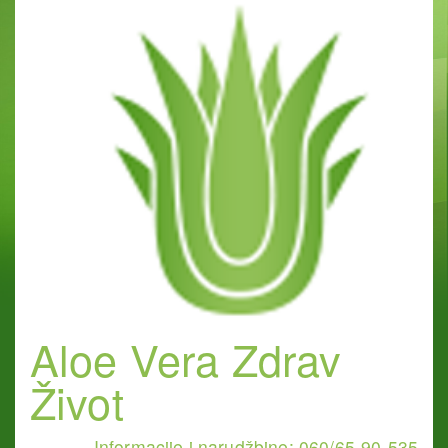
Aloe Vera Zdrav
Život
Informacije i narudžbine: 060/65-90-535