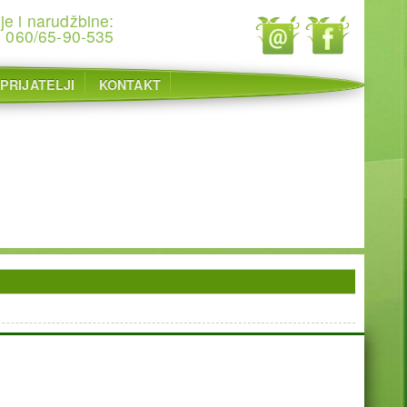
je i narudžbine:
060/65-90-535
PRIJATELJI
KONTAKT
Ukupno poseta: 1192601 juče: 528 danas: 725