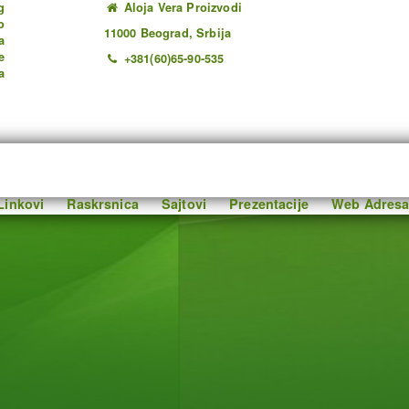
g
Aloja Vera Proizvodi
o
11000 Beograd, Srbija
a
e
+381(60)65-90-535
a
Linkovi
Raskrsnica
Sajtovi
Prezentacije
Web Adresa