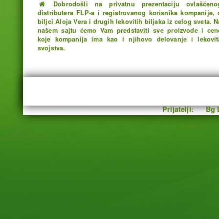
Dobrodošli na privatnu prezentaciju ovlašćeno
distributera FLP-a i registrovanog korisnika kompanije, 
biljci Aloja Vera i drugih lekovitih biljaka iz celog sveta. N
našem sajtu ćemo Vam predstaviti sve proizvode i cen
koje kompanija ima kao i njihovo delovanje i lekovit
svojstva.
Prijatelji:
Bg 