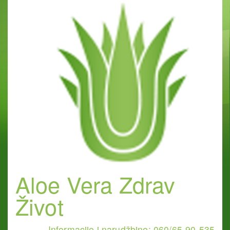
Aloe Vera Zdrav
Život
Informacije i narudžbine: 060/65-90-535