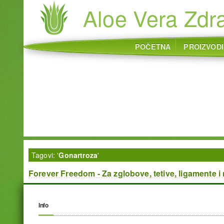
Aloe Vera Zdra
POČETNA
PROIZVODI
Tagovi: '
Gonartroza
'
Forever Freedom - Za zglobove, tetive, ligamente i
Info