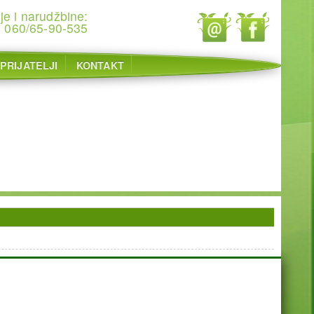
je i narudžbine:
060/65-90-535
PRIJATELJI
KONTAKT
Ukupno poseta: 1192044 juče: 528 danas: 168