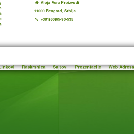
g
Aloja Vera Proizvodi
o
11000 Beograd, Srbija
a
e
+381(60)65-90-535
a
Linkovi
Raskrsnica
Sajtovi
Prezentacije
Web Adresa