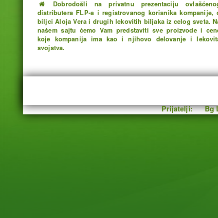
Dobrodošli na privatnu prezentaciju ovlašćeno
distributera FLP-a i registrovanog korisnika kompanije, 
biljci Aloja Vera i drugih lekovitih biljaka iz celog sveta. N
našem sajtu ćemo Vam predstaviti sve proizvode i cen
koje kompanija ima kao i njihovo delovanje i lekovit
svojstva.
Prijatelji:
Bg 