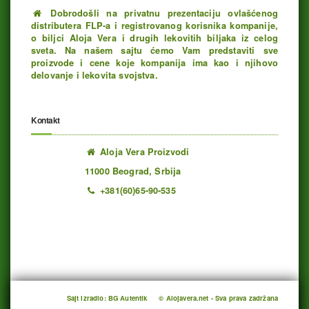
Dobrodošli na privatnu prezentaciju ovlašćenog
distributera FLP-a i registrovanog korisnika kompanije,
o biljci Aloja Vera i drugih lekovitih biljaka iz celog
sveta. Na našem sajtu ćemo Vam predstaviti sve
proizvode i cene koje kompanija ima kao i njihovo
delovanje i lekovita svojstva.
Kontakt
Aloja Vera Proizvodi
11000 Beograd, Srbija
+381(60)65-90-535
Ukupno poseta: 1193154 juče: 453 danas: 64
Sajt izradio: BG Autentik
© Alojavera.net - Sva prava zadržana