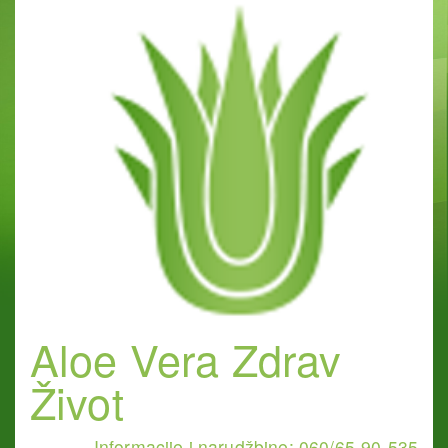
Aloe Vera Zdrav
Život
Informacije i narudžbine: 060/65-90-535