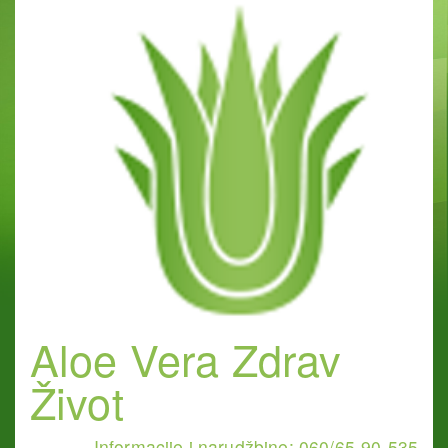
Aloe Vera Zdrav
Život
Informacije i narudžbine: 060/65-90-535