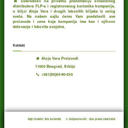
Dobrodošli na privatnu prezentaciju ovlašćenog
distributera FLP-a i registrovanog korisnika kompanije,
o biljci Aloja Vera i drugih lekovitih biljaka iz celog
sveta. Na našem sajtu ćemo Vam predstaviti sve
proizvode i cene koje kompanija ima kao i njihovo
delovanje i lekovita svojstva.
Kontakt
Aloja Vera Proizvodi
11000 Beograd, Srbija
+381(60)65-90-535
Ukupno poseta: 1193370 juče: 453 danas: 280
Sajt izradio: BG Autentik
© Alojavera.net - Sva prava zadržana