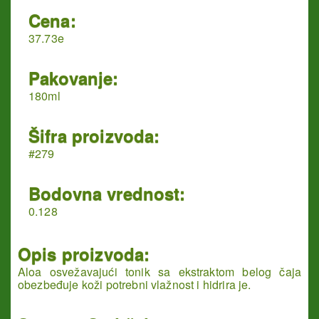
Cena:
37.73e
Pakovanje:
180ml
Šifra proizvoda:
#279
Bodovna vrednost:
0.128
Opis proizvoda:
Aloa osvežavajući tonik sa ekstraktom belog čaja
obezbeđuje koži potrebni vlažnost i hidrira je.