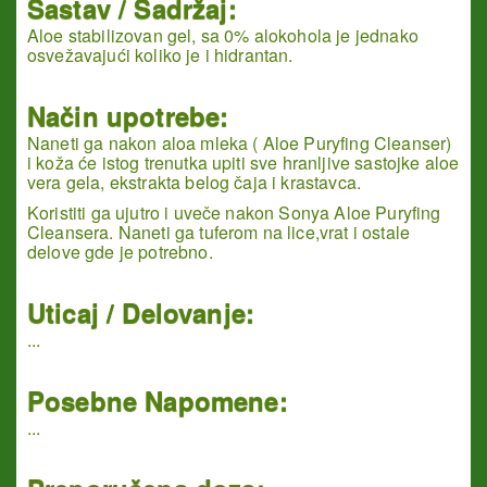
Sastav / Sadržaj:
Aloe stabilizovan gel, sa 0% alokohola je jednako
osvežavajući koliko je i hidrantan.
Način upotrebe:
Naneti ga nakon aloa mleka ( Aloe Puryfing Cleanser)
i koža će istog trenutka upiti sve hranljive sastojke aloe
vera gela, ekstrakta belog čaja i krastavca.
Koristiti ga ujutro i uveče nakon Sonya Aloe Puryfing
Cleansera. Naneti ga tuferom na lice,vrat i ostale
delove gde je potrebno.
Uticaj / Delovanje:
...
Posebne Napomene:
...