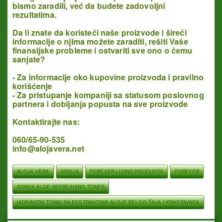
bismo zaradili, već da budete zadovoljni
rezultatima.
Da li znate da koristeći naše proizvode i šireći
informacije o njima možete zaraditi, rešiti Vaše
finansijske probleme
i ostvariti sve ono o čemu
sanjate?
- Za informacije oko kupovine proizvoda i pravilno
korišćenje
- Za pristupanje kompaniji sa statusom poslovnog
partnera i dobijanja popusta na sve proizvode
Kontaktirajte nas:
060/65-90-535
info@alojavera.net
ALOJA VERA
SRBIJA
FOREVER LIVING PRODUCTS
FOREVER
SONYA ALOE REFRESHING TONER
HIDRANTNI TONIK SA EKSTRAKTIMA ALOJE BELOG ČAJA I KRASTAVACA