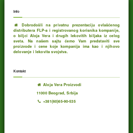
Info
Dobrodošli na privatnu prezentaciju ovlašćenog
distributera FLP-a i registrovanog korisnika kompanije,
o biljci Aloja Vera i drugih lekovitih biljaka iz celog
sveta. Na našem sajtu ćemo Vam predstaviti sve
proizvode i cene koje kompanija ima kao i njihovo
delovanje i lekovita svojstva.
Kontakt
Aloja Vera Proizvodi
11000 Beograd, Srbija
+381(60)65-90-535
Ukupno poseta: 1192928 juče: 761 danas: 291