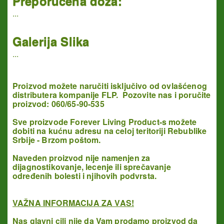
Preporučena doza:
...
Galerija Slika
...
Proizvod možete naručiti isključivo od ovlašćenog
distributera kompanije FLP. Pozovite nas i poručite
proizvod: 060/65-90-535
Sve proizvode Forever Living Product-s možete
dobiti na kućnu adresu na celoj teritoriji Rebublike
Srbije - Brzom poštom.
Naveden proizvod nije namenjen za
dijagnostikovanje, lecenje ili sprečavanje
određenih bolesti i njihovih podvrsta.
VAŽNA INFORMACIJA ZA VAS!
Nas glavni cilj nije da Vam prodamo proizvod da