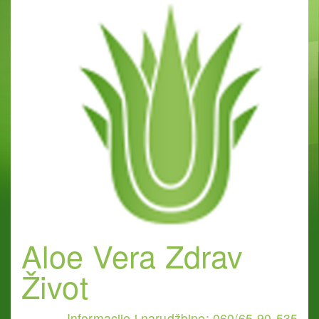
Aloe Vera Zdrav
Život
Informacije i narudžbine: 060/65-90-535