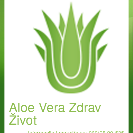
Aloe Vera Zdrav
Život
Informacije i narudžbine: 060/65-90-535