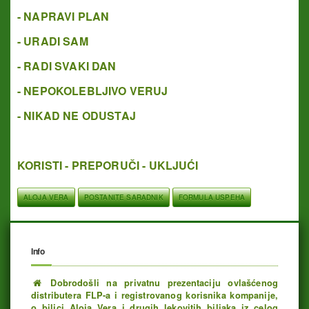
- NAPRAVI PLAN
- URADI SAM
- RADI SVAKI DAN
- NEPOKOLEBLJIVO VERUJ
- NIKAD NE ODUSTAJ
KORISTI - PREPORUČI - UKLJUĆI
ALOJA VERA
POSTANITE SARADNIK
FORMULA USPEHA
Info
Dobrodošli na privatnu prezentaciju ovlašćenog
distributera FLP-a i registrovanog korisnika kompanije,
o biljci Aloja Vera i drugih lekovitih biljaka iz celog