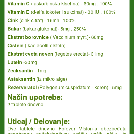
Vitamin C
( askorbinska kiselina) - 60mg . 100%
Vitamin E
(d-alfa tokoferil sukcinat) - 30 IU . 100%
Cink
(cink citrat) - 15mh . 100%
Bakar
(bakar glukonat)- 5mg . 250%
Ekstrat borovnice
( Vaccinium myrt.)- 60mg
Cistein
( kao acetil-cistein)
Ekstrat cveta neven
(tegetes erecta)- 31mg
Lutein
-30mg
Zeaksantin
- 1mg
Astaksantin
(iz mikro alge)
Rezerveratol
(Polygonum cuspidatum - koren) - 5mg
Način upotrebe:
2 tablete dnevno
Uticaj / Delovanje:
Dve tablete dnevno Forever Vision-a obezbeđuju
neophodnu antioksidativnu zaštitu vaših očiju, te