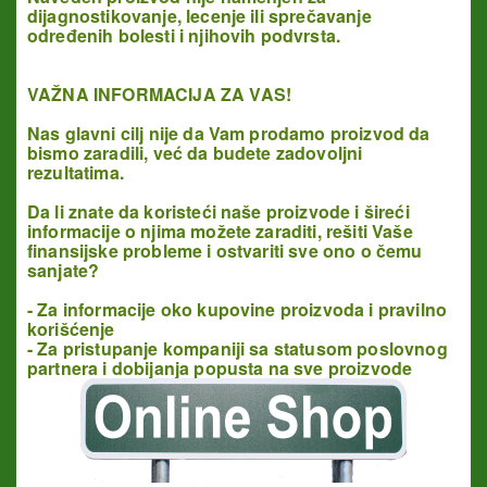
dijagnostikovanje, lecenje ili sprečavanje
određenih bolesti i njihovih podvrsta.
VAŽNA INFORMACIJA ZA VAS!
Nas glavni cilj nije da Vam prodamo proizvod da
bismo zaradili, već da budete zadovoljni
rezultatima.
Da li znate da koristeći naše proizvode i šireći
informacije o njima možete zaraditi, rešiti Vaše
finansijske probleme
i ostvariti sve ono o čemu
sanjate?
- Za informacije oko kupovine proizvoda i pravilno
korišćenje
- Za pristupanje kompaniji sa statusom poslovnog
partnera i dobijanja popusta na sve proizvode