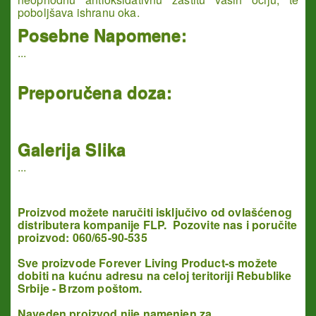
poboljšava ishranu oka.
Posebne Napomene:
...
Preporučena doza:
Galerija Slika
...
Proizvod možete naručiti isključivo od ovlašćenog
distributera kompanije FLP. Pozovite nas i poručite
proizvod: 060/65-90-535
Sve proizvode Forever Living Product-s možete
dobiti na kućnu adresu na celoj teritoriji Rebublike
Srbije - Brzom poštom.
Naveden proizvod nije namenjen za