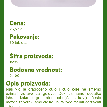
Cena:
26,57 e
Pakovanje:
60 tableta
Šifra proizvoda:
#235
Bodovna vrednost:
0,100
Opis proizvoda:
Naš vid je dragoceno čulo i čulo koje ne smemo
uzimati zdravo za gotovo. Dok uzimamo dodatke
ishrani kako bi generalno poboljšali zdravlje, često
možda zaboravljamo vid koji bi takođe morali održavati
zdravim.