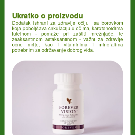
Ukratko o proizvodu
Dodatak ishrani za zdravlje očiju sa borovkom
koja poboljšava cirkulaciju u očima, karotenoidima
luteinom - pomaže pri zaštiti mrežnjače, te
zeaksantinom astaksantinom - važni za zdravlje
očne mrlje, kao i vitaminima i mineralima
potrebnim za održavanje dobrog vida.