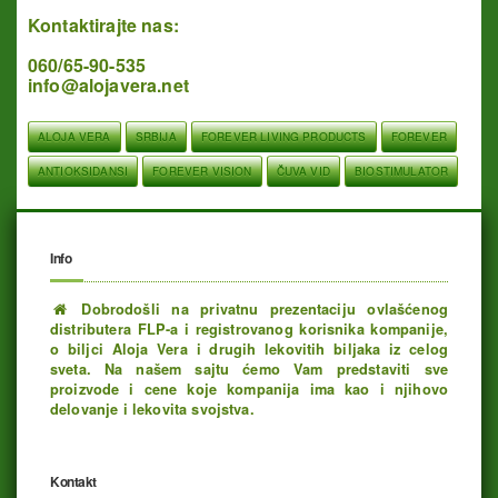
Kontaktirajte nas:
060/65-90-535
info@alojavera.net
ALOJA VERA
SRBIJA
FOREVER LIVING PRODUCTS
FOREVER
ANTIOKSIDANSI
FOREVER VISION
ČUVA VID
BIOSTIMULATOR
Info
Dobrodošli na privatnu prezentaciju ovlašćenog
distributera FLP-a i registrovanog korisnika kompanije,
o biljci Aloja Vera i drugih lekovitih biljaka iz celog
sveta. Na našem sajtu ćemo Vam predstaviti sve
proizvode i cene koje kompanija ima kao i njihovo
delovanje i lekovita svojstva.
Kontakt