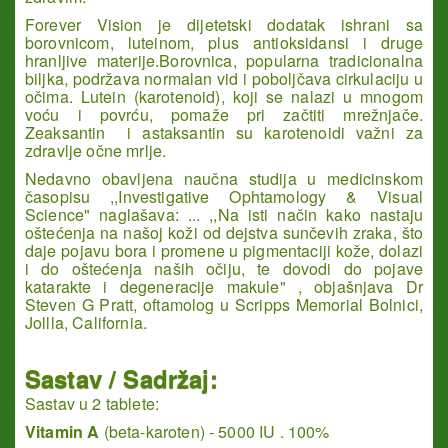
Forever Vision je dijetetski dodatak ishrani sa
borovnicom, luteinom, plus antioksidansi i druge
hranljive materije.Borovnica, popularna tradicionalna
biljka, podržava normalan vid i poboljčava cirkulaciju u
očima. Lutein (karotenoid), koji se nalazi u mnogom
voću i povrću, pomaže pri začtiti mrežnjače.
Zeaksantin i astaksantin su karotenoidi važni za
zdravlje očne mrlje.
Nedavno obavljena naučna studija u medicinskom
časopisu ,,Investigative Ophtamology & Visual
Science" naglašava: ... ,,Na isti način kako nastaju
oštećenja na našoj koži od dejstva sunčevih zraka, što
daje pojavu bora i promene u pigmentaciji kože, dolazi
i do oštećenja naših očiju, te dovodi do pojave
katarakte i degeneracije makule" , objašnjava Dr
Steven G Pratt, oftamolog u Scripps Memorial Bolnici,
Jollla, California.
Sastav / Sadržaj:
Sastav u 2 tablete:
Vitamin A
(beta-karoten) - 5000 IU . 100%