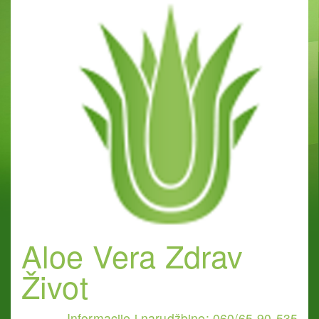
Aloe Vera Zdrav
Život
Informacije i narudžbine: 060/65-90-535