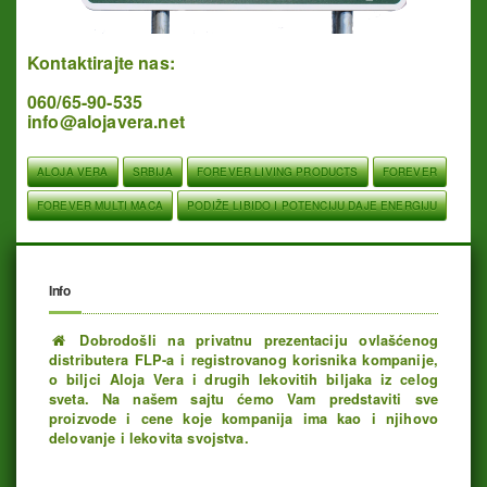
Kontaktirajte nas:
060/65-90-535
info@alojavera.net
ALOJA VERA
SRBIJA
FOREVER LIVING PRODUCTS
FOREVER
FOREVER MULTI MACA
PODIŽE LIBIDO I POTENCIJU DAJE ENERGIJU
Info
Dobrodošli na privatnu prezentaciju ovlašćenog
distributera FLP-a i registrovanog korisnika kompanije,
o biljci Aloja Vera i drugih lekovitih biljaka iz celog
sveta. Na našem sajtu ćemo Vam predstaviti sve
proizvode i cene koje kompanija ima kao i njihovo
delovanje i lekovita svojstva.