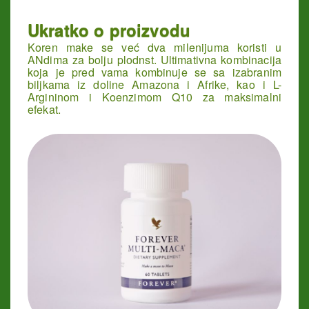
Ukratko o proizvodu
Koren make se već dva milenijuma koristi u
ANdima za bolju plodnst. Ultimativna kombinacija
koja je pred vama kombinuje se sa izabranim
biljkama iz doline Amazona i Afrike, kao i L-
Argininom i Koenzimom Q10 za maksimalni
efekat.