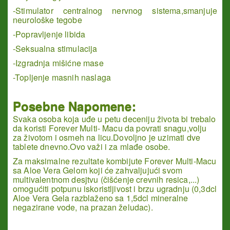
-Stimulator centralnog nervnog sistema,smanjuje
neurološke tegobe
-Popravljenje libida
-Seksualna stimulacija
-Izgradnja mišićne mase
-Topljenje masnih naslaga
Posebne Napomene:
Svaka osoba koja uđe u petu deceniju života bi trebalo
da koristi Forever Multi- Macu da povrati snagu,volju
za životom i osmeh na licu.Dovoljno je uzimati dve
tablete dnevno.Ovo važi i za mlađe osobe.
Za maksimalne rezultate kombijute Forever Multi-Macu
sa Aloe Vera Gelom koji će zahvaljujući svom
multivalentnom desjtvu (čišćenje crevnih resica,...)
omogućiti potpunu iskoristljivost i brzu ugradnju (0,3dcl
Aloe Vera Gela razblaženo sa 1,5dcl mineralne
negazirane vode, na prazan želudac).