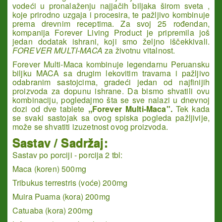
vodeći u pronalaženju najjačih biljaka širom sveta ,
koje prirodno uzgaja i procesira, te pažljivo kombinuje
prema drevnim receptima. Za svoj 25 rođendan,
kompanija Forever Living Product je pripremila još
jedan dodatak ishrani, koji smo željno iščekkivali.
FOREVER MULTI-MACA
za životnu vitalnost.
Forever Multi-Maca kombinuje legendarnu Peruansku
biljku MACA sa drugim lekovitim travama i pažljivo
odabranim sastojcima, gradeći jedan od najfinijih
proizvoda za dopunu ishrane. Da bismo shvatili ovu
kombinaciju, pogledajmo šta se sve nalazi u dnevnoj
dozi od dve tablete
,,Forever Multi-Maca".
Tek kada
se svaki sastojak sa ovog spiska pogleda pažljivije,
može se shvatiti izuzetnost ovog proizvoda.
Sastav / Sadržaj:
Sastav po porciji - porcija 2 tbl:
Maca (koren) 500mg
Tribukus terrestris (voće) 200mg
Muira Puama (kora) 200mg
Catuaba (kora) 200mg