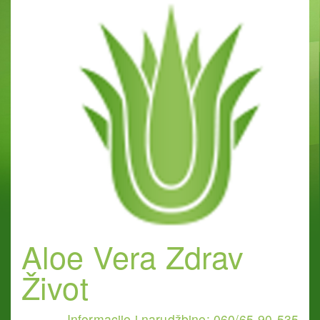
Aloe Vera Zdrav
Život
Informacije i narudžbine: 060/65-90-535