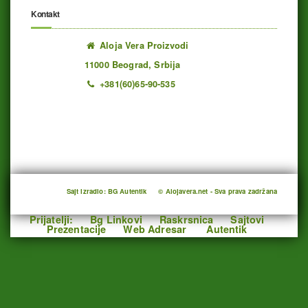
Kontakt
Aloja Vera Proizvodi
11000 Beograd, Srbija
+381(60)65-90-535
Ukupno poseta: 1192357 juče: 528 danas: 481
Sajt izradio: BG Autentik
© Alojavera.net - Sva prava zadržana
Prijatelji:
Bg Linkovi
Raskrsnica
Sajtovi
Prezentacije
Web Adresar
Autentik