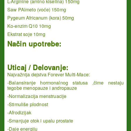
L-Arginine (amino kiselina) 150mg
Saw PAlmeto (voće) 150mg
Pygeum Africanum (kora) 50mg
Ko-enzim Q10 10mg
Ekstrat soje 10mg
Način upotrebe:
Uticaj / Delovanje:
Najvažnija dejstva Forever Multi-Mace:
-Balansiranje hormonalnog statusa ,čime nestaju
tegobe menopauze i andropauze
-Normalizacija menstruacije
-Stimuliše plodnost
-Afrodizijak
-Smanjuje otok i upalu prostate
-Daje energiju