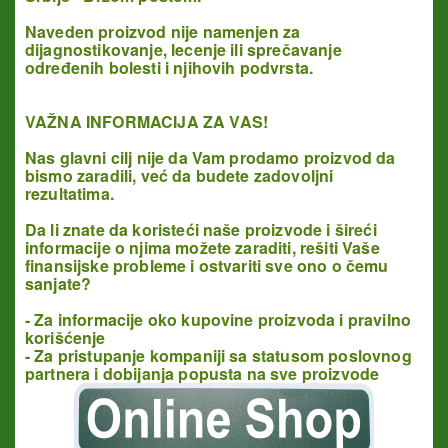
Naveden proizvod nije namenjen za
dijagnostikovanje, lecenje ili sprečavanje
određenih bolesti i njihovih podvrsta.
VAŽNA INFORMACIJA ZA VAS!
Nas glavni cilj nije da Vam prodamo proizvod da
bismo zaradili, već da budete zadovoljni
rezultatima.
Da li znate da koristeći naše proizvode i šireći
informacije o njima možete zaraditi, rešiti Vaše
finansijske probleme
i ostvariti sve ono o čemu
sanjate?
- Za informacije oko kupovine proizvoda i pravilno
korišćenje
- Za pristupanje kompaniji sa statusom poslovnog
partnera i dobijanja popusta na sve proizvode