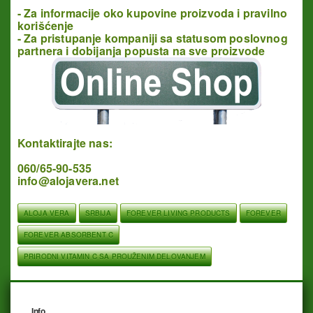
- Za informacije oko kupovine proizvoda i pravilno
korišćenje
- Za pristupanje kompaniji sa statusom poslovnog
partnera i dobijanja popusta na sve proizvode
Kontaktirajte nas:
060/65-90-535
info@alojavera.net
ALOJA VERA
SRBIJA
FOREVER LIVING PRODUCTS
FOREVER
FOREVER ABSORBENT C
PRIRODNI VITAMIN C SA PROUŽENIM DELOVANJEM
Info