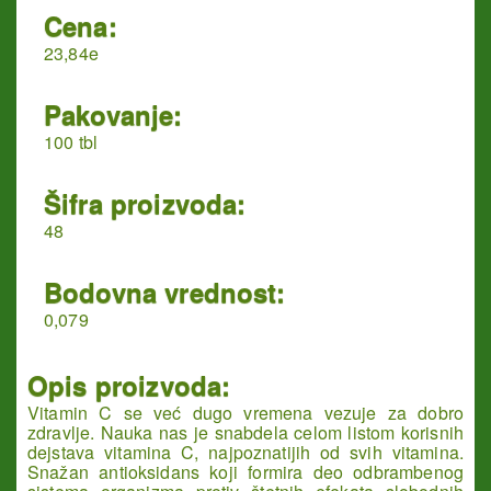
Cena:
23,84e
Pakovanje:
100 tbl
Šifra proizvoda:
48
Bodovna vrednost:
0,079
Opis proizvoda:
Vitamin C se već dugo vremena vezuje za dobro
zdravlje. Nauka nas je snabdela celom listom korisnih
dejstava vitamina C, najpoznatijih od svih vitamina.
Snažan antioksidans koji formira deo odbrambenog