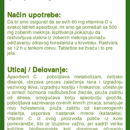
Način upotrebe:
Da bi smo osigurali da se svih 60 mg vitamina C u
svakoj tableti apsorbuje, mi smo ga pomešali sa 500
mg zobenih mekinja. Ispitivanja pokazuju da
rastvorljuva vlakna iz zobenih mekinja pomažu
održavanju zdravog holesterola u krvotoku. Rastvara
se 12 h u tankom crevu. Tabletice se žvaću i to pre
jela.
Uticaj / Delovanje:
Apsorbent C : poboljšava metabolizam, ćelijsko
disanje, ubrzava proces zalečenja rana i izgradnju
vezivnog tkiva, izgradnju kostiju i hrskavice, učestvuje
u sintezi hormona nadbubrežne žlezde, pruža zaštitu
od stresa, omogućava bolju apsorpciju gvožđa,
poboljšava sazrevanje crvenih krvnih zrnaca, smanjuje
nivo holesterola, pruža zaštitu od kancerogenih
materija, usporava nastanak mrene (katarakte).
Vitamin C iz ovog proizvoda potiče iz kore
pomorandže, što je izuzetno važno, jer sadrži velike
količine bioflavonoida koji doprinose očuvanju