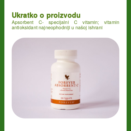
Ukratko o proizvodu
Apsorbent C- specijalni C vitamin; vitamin
antioksidant najneophodniji u našoj ishrani