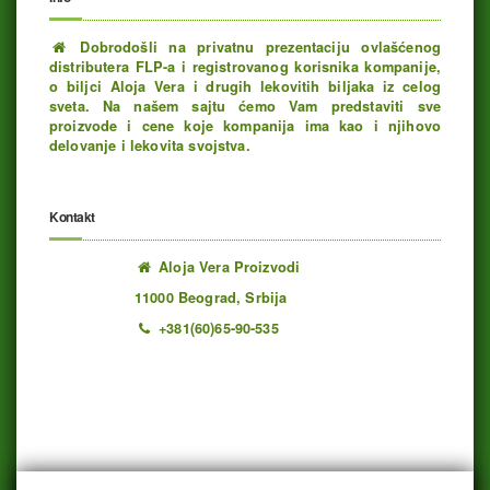
Dobrodošli na privatnu prezentaciju ovlašćenog
distributera FLP-a i registrovanog korisnika kompanije,
o biljci Aloja Vera i drugih lekovitih biljaka iz celog
sveta. Na našem sajtu ćemo Vam predstaviti sve
proizvode i cene koje kompanija ima kao i njihovo
delovanje i lekovita svojstva.
Kontakt
Aloja Vera Proizvodi
11000 Beograd, Srbija
+381(60)65-90-535
Ukupno poseta: 1193809 juče: 461 danas: 258