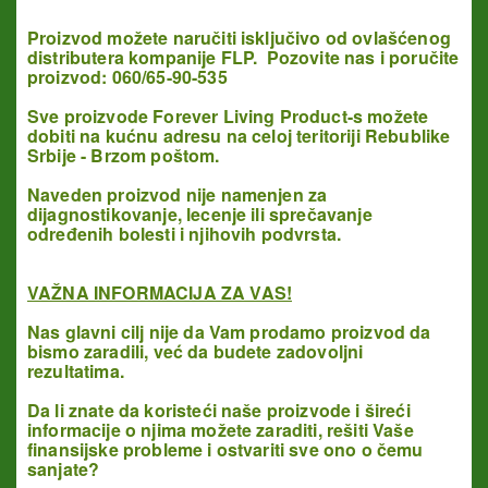
Proizvod možete naručiti isključivo od ovlašćenog
distributera kompanije FLP. Pozovite nas i poručite
proizvod: 060/65-90-535
Sve proizvode Forever Living Product-s možete
dobiti na kućnu adresu na celoj teritoriji Rebublike
Srbije - Brzom poštom.
Naveden proizvod nije namenjen za
dijagnostikovanje, lecenje ili sprečavanje
određenih bolesti i njihovih podvrsta.
VAŽNA INFORMACIJA ZA VAS!
Nas glavni cilj nije da Vam prodamo proizvod da
bismo zaradili, već da budete zadovoljni
rezultatima.
Da li znate da koristeći naše proizvode i šireći
informacije o njima možete zaraditi, rešiti Vaše
finansijske probleme
i ostvariti sve ono o čemu
sanjate?