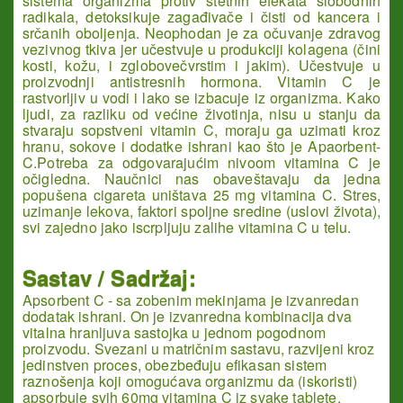
sistema organizma protiv štetnih efekata slobodnih
radikala, detoksikuje zagađivače i čisti od kancera i
srčanih oboljenja. Neophodan je za očuvanje zdravog
vezivnog tkiva jer učestvuje u produkciji kolagena (čini
kosti, kožu, i zglobovečvrstim i jakim). Učestvuje u
proizvodnji antistresnih hormona. Vitamin C je
rastvorljiv u vodi i lako se izbacuje iz organizma. Kako
ljudi, za razliku od većine životinja, nisu u stanju da
stvaraju sopstveni vitamin C, moraju ga uzimati kroz
hranu, sokove i dodatke ishrani kao što je Apaorbent-
C.Potreba za odgovarajućim nivoom vitamina C je
očigledna. Naučnici nas obaveštavaju da jedna
popušena cigareta uništava 25 mg vitamina C. Stres,
uzimanje lekova, faktori spoljne sredine (uslovi života),
svi zajedno jako iscrpljuju zalihe vitamina C u telu.
Sastav / Sadržaj:
Apsorbent C - sa zobenim mekinjama je izvanredan
dodatak ishrani. On je izvanredna kombinacija dva
vitalna hranljuva sastojka u jednom pogodnom
proizvodu. Svezani u matričnim sastavu, razvijeni kroz
jedinstven proces, obezbeđuju efikasan sistem
raznošenja koji omogućava organizmu da (iskoristi)
apsorbuje svih 60mg vitamina C iz svake tablete.