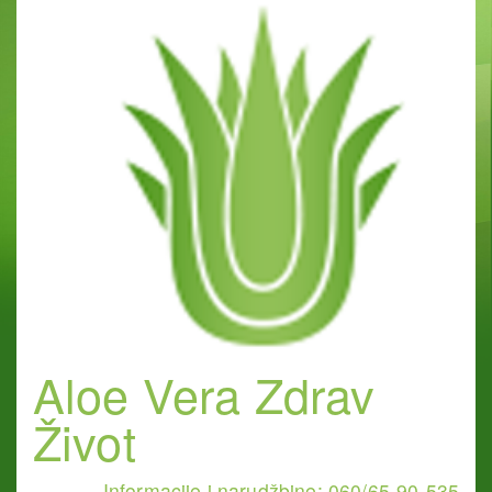
Aloe Vera Zdrav
Život
Informacije i narudžbine: 060/65-90-535