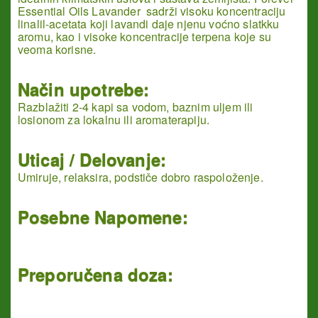
Essential Oils Lavander sadrži visoku koncentraciju
linalil-acetata koji lavandi daje njenu voćno slatkku
aromu, kao i visoke koncentracije terpena koje su
veoma korisne.
Način upotrebe:
Razblažiti 2-4 kapi sa vodom, baznim uljem ili
losionom za lokalnu ili aromaterapiju.
Uticaj / Delovanje:
Umiruje, relaksira, podstiče dobro raspoloženje.
Posebne Napomene:
Preporučena doza: