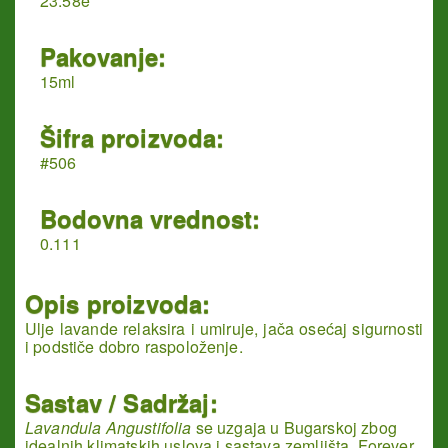
23.58e
Pakovanje:
15ml
Šifra proizvoda:
#506
Bodovna vrednost:
0.111
Opis proizvoda:
Ulje lavande relaksira i umiruje, jača osećaj sigurnosti
i podstiče dobro raspoloženje.
Sastav / Sadržaj:
Lavandula Angustifolia
se uzgaja u Bugarskoj zbog
idealnih klimatskih uslova i sastava zemljišta. Forever