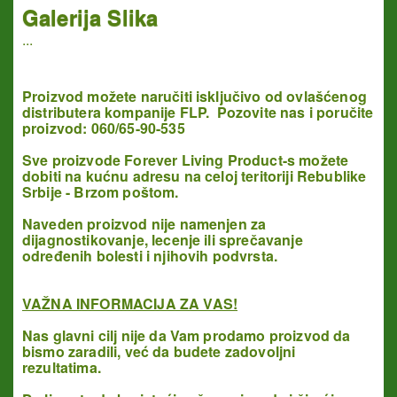
Galerija Slika
...
Proizvod možete naručiti isključivo od ovlašćenog
distributera kompanije FLP. Pozovite nas i poručite
proizvod: 060/65-90-535
Sve proizvode Forever Living Product-s možete
dobiti na kućnu adresu na celoj teritoriji Rebublike
Srbije - Brzom poštom.
Naveden proizvod nije namenjen za
dijagnostikovanje, lecenje ili sprečavanje
određenih bolesti i njihovih podvrsta.
VAŽNA INFORMACIJA ZA VAS!
Nas glavni cilj nije da Vam prodamo proizvod da
bismo zaradili, već da budete zadovoljni
rezultatima.