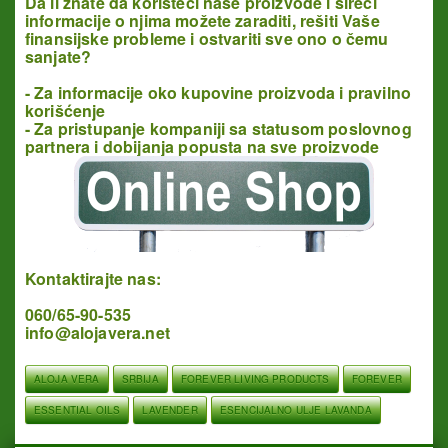
Da li znate da koristeći naše proizvode i šireći
informacije o njima možete zaraditi, rešiti Vaše
finansijske probleme
i ostvariti sve ono o čemu
sanjate?
- Za informacije oko kupovine proizvoda i pravilno
korišćenje
- Za pristupanje kompaniji sa statusom poslovnog
partnera i dobijanja popusta na sve proizvode
Kontaktirajte nas:
060/65-90-535
info@alojavera.net
ALOJA VERA
SRBIJA
FOREVER LIVING PRODUCTS
FOREVER
ESSENTIAL OILS
LAVENDER
ESENCIJALNO ULJE LAVANDA