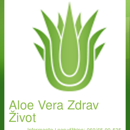
Aloe Vera Zdrav
Život
Informacije i narudžbine: 060/65-90-535