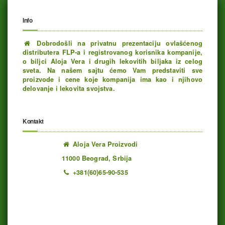
Info
Dobrodošli na privatnu prezentaciju ovlašćenog
distributera FLP-a i registrovanog korisnika kompanije,
o biljci Aloja Vera i drugih lekovitih biljaka iz celog
sveta. Na našem sajtu ćemo Vam predstaviti sve
proizvode i cene koje kompanija ima kao i njihovo
delovanje i lekovita svojstva.
Kontakt
Aloja Vera Proizvodi
11000 Beograd, Srbija
+381(60)65-90-535
Ukupno poseta: 1193302 juče: 453 danas: 212