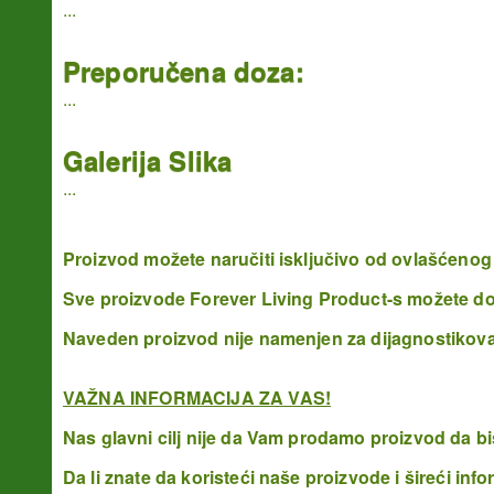
...
Preporučena doza:
...
Galerija Slika
...
Proizvod možete naručiti isključivo od ovlašćenog 
Sve proizvode Forever Living Product-s možete dobi
Naveden proizvod nije namenjen za dijagnostikovanj
VAŽNA INFORMACIJA ZA VAS!
Nas glavni cilj nije da Vam prodamo proizvod da bi
Da li znate da koristeći naše proizvode i šireći inf