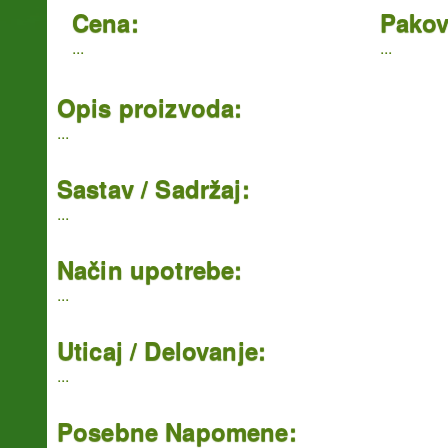
Cena:
Pakov
...
...
Opis proizvoda:
...
Sastav / Sadržaj:
...
Način upotrebe:
...
Uticaj / Delovanje:
...
Posebne Napomene: