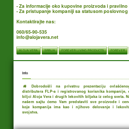
- Za informacije oko kupovine proizvoda i pravilno
- Za pristupanje kompaniji sa statusom poslovnog 
Kontaktirajte nas:
060/65-90-535
info@alojavera.net
ALOJA VERA
SRBIJA
FOREVER LIVING PRODUCTS
FOREVER
Info
Dobrodošli na privatnu prezentaciju ovlašćeno
distributera FLP-a i registrovanog korisnika kompanije, 
biljci Aloja Vera i drugih lekovitih biljaka iz celog sveta. N
našem sajtu ćemo Vam predstaviti sve proizvode i cen
koje kompanija ima kao i njihovo delovanje i lekovit
svojstva.