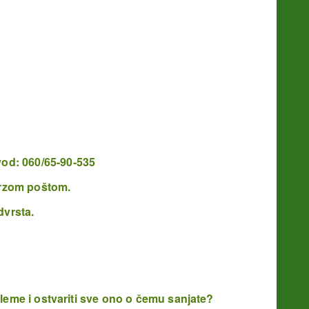
vod: 060/65-90-535
 Brzom poštom.
dvrsta.
obleme
i ostvariti sve ono o čemu sanjate?