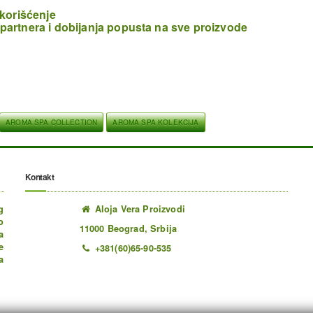
 korišćenje
partnera i dobijanja popusta na sve proizvode
AROMA SPA COLLECTION
AROMA SPA KOLEKCIJA
Kontakt
g
Aloja Vera Proizvodi
o
11000 Beograd, Srbija
a
e
+381(60)65-90-535
a