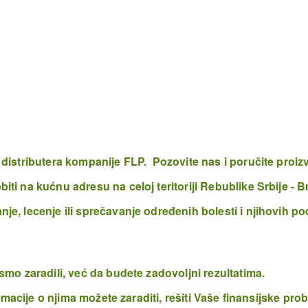
distributera kompanije FLP. Pozovite nas i poručite proiz
ti na kućnu adresu na celoj teritoriji Rebublike Srbije -
e, lecenje ili sprečavanje određenih bolesti i njihovih po
smo zaradili, već da budete zadovoljni rezultatima.
ormacije o njima možete zaraditi, rešiti Vaše finansijske pr