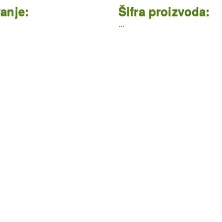
anje:
Šifra proizvoda:
...