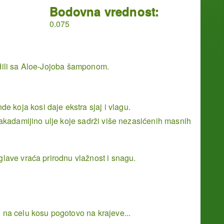
Bodovna vrednost:
0.075
ladili sa Aloe-Jojoba šamponom.
 koja kosi daje ekstra sjaj i vlagu.
makadamijino ulje koje sadrži više nezasićenih masnih
glave vraća prirodnu vlažnost i snagu.
 na celu kosu pogotovo na krajeve...