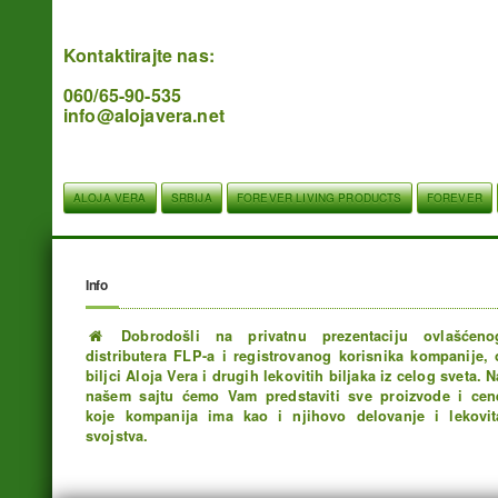
Kontaktirajte nas:
060/65-90-535
info@alojavera.net
ALOJA VERA
SRBIJA
FOREVER LIVING PRODUCTS
FOREVER
Info
Dobrodošli na privatnu prezentaciju ovlašćeno
distributera FLP-a i registrovanog korisnika kompanije, 
biljci Aloja Vera i drugih lekovitih biljaka iz celog sveta. N
našem sajtu ćemo Vam predstaviti sve proizvode i cen
koje kompanija ima kao i njihovo delovanje i lekovit
svojstva.