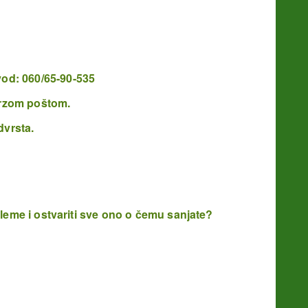
vod: 060/65-90-535
 Brzom poštom.
dvrsta.
obleme
i ostvariti sve ono o čemu sanjate?