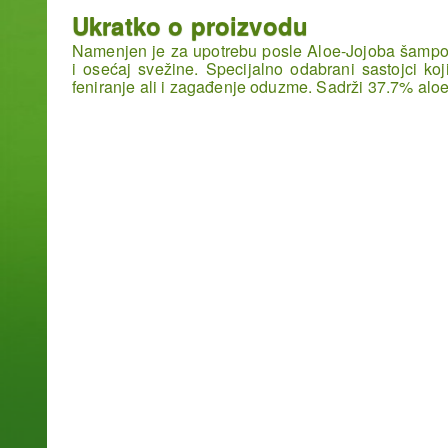
Ukratko o proizvodu
Namenjen je za upotrebu posle Aloe-Jojoba šampon
i osećaj svežine. Specijalno odabrani sastojci koj
feniranje ali i zagađenje oduzme. Sadrži 37.7% aloe