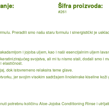
anje:
Šifra proizvoda:
#261
ulu. Preradili smo našu staru formulu i sinergistički je usk
damijom i jojoba uljem, kao i naši esencijalnim uljem lavande
ratinizirajućeg svojstva, ali mi tu nismo stali, dodali smo i 
 elastičnost.
sjaj, dok istovremeno relaksira teme glave.
vorku, jer svojim visokim sadržajem linoleinske kiseline koži 
ti potrebnu količinu Aloe-Jojoba Conditioning Rinse i utrljati