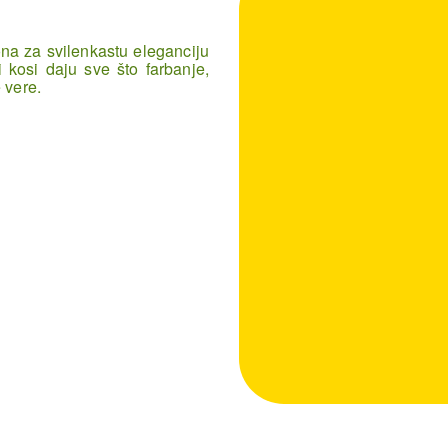
a za svilenkastu eleganciju
i kosi daju sve što farbanje,
 vere.