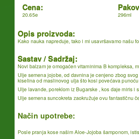
Cena:
Pakov
20.65e
296ml
Opis proizvoda:
Kako nauka napreduje, tako i mi usavršavamo našu form
Sastav / Sadržaj:
Novi balzam je omogaćen vitaminima B kompleksa, maka
Ulje semena jojobe, od davnina je cenjeno zbog svog ke
kiselina od maslinovog ulja što kosi povećava punoću i
Ulje lavande, poreklom iz Bugarske , kos daje miris i 
Ulje semena suncokreta zaokružuje ovu fantastičnu čet
Način upotrebe:
Posle pranja kose našim Aloe-Jojoba šamponom, istisnu