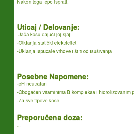
Nakon toga lepo isprati.
Uticaj / Delovanje:
-Jača kosu dajući joj sjaj
-Otklanja statički elektricitet
-Uklanja ispucale vrhove i štiti od isušivanja
Posebne Napomene:
-pH neutralan
-Obogaćen vitaminima B kompleksa i hidrolizovanim 
-Za sve tipove kose
Preporučena doza:
...