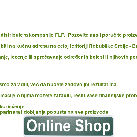
distributera kompanije FLP. Pozovite nas i poručite proiz
ti na kućnu adresu na celoj teritoriji Rebublike Srbije -
e, lecenje ili sprečavanje određenih bolesti i njihovih po
smo zaradili, već da budete zadovoljni rezultatima.
ormacije o njima možete zaraditi, rešiti Vaše finansijske pr
 korišćenje
partnera i dobijanja popusta na sve proizvode