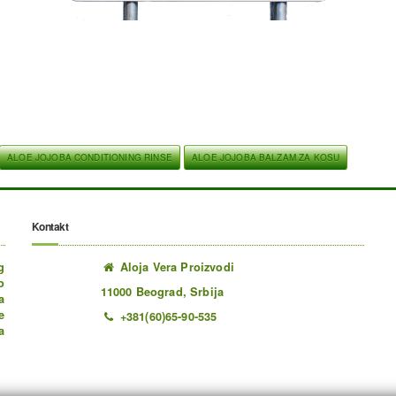
ALOE JOJOBA CONDITIONING RINSE
ALOE JOJOBA BALZAM ZA KOSU
Kontakt
g
Aloja Vera Proizvodi
o
11000 Beograd, Srbija
a
e
+381(60)65-90-535
a