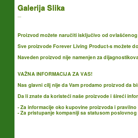
Galerija Slika
...
Proizvod možete naručiti isključivo od ovlašćenog 
Sve proizvode Forever Living Product-s možete dobi
Naveden proizvod nije namenjen za dijagnostikovanj
VAŽNA INFORMACIJA ZA VAS!
Nas glavni cilj nije da Vam prodamo proizvod da bi
Da li znate da koristeći naše proizvode i šireći inf
- Za informacije oko kupovine proizvoda i pravilno
- Za pristupanje kompaniji sa statusom poslovnog 