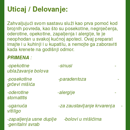
Uticaj / Delovanje:
Zahvaljujući svom sastavu služi kao prva pomoć kod
brojnih povreda, kao što su posekotine, negnječenja,
oderotine, opekotine, zapaljenja i alergije, te je
neophodan u svakoj kućnoj apoteci. Ovaj preparat
imajte i u kuhinji i u kupatilu, a nemojte ga zaboraviti
kada krenete na godišnji odmor.
PRIMENA
:
-opekotine -sinusi -
ublažavanje bolova
-posekotine -paradentoza -
grčevi mišića
-oderotine -alergije -
stomatitis
-uganuća -za zaustavljanje krvarenja -
vitiligo
-zapaljenja usne duplje -bolovi u mišićima
-genitalni svrab