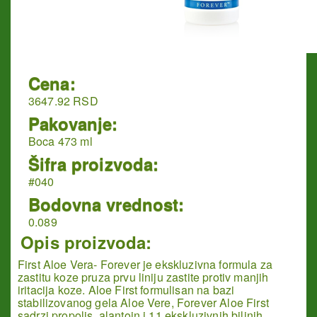
Cena:
3647.92 RSD
Pakovanje:
Boca 473 ml
Šifra proizvoda:
#040
Bodovna vrednost:
0.089
Opis proizvoda:
First Aloe Vera- Forever je ekskluzivna formula za
zastitu koze pruza prvu liniju zastite protiv manjih
iritacija koze. Aloe First formulisan na bazi
stabilizovanog
gela Aloe Vere
, Forever Aloe First
sadrzi propolis, alantoin i 11 ekskluzivnih biljnih