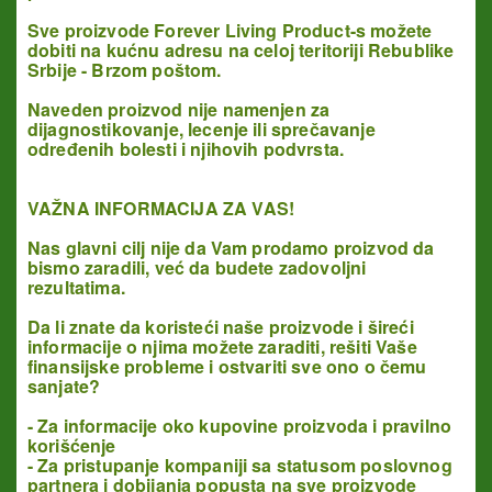
Sve proizvode Forever Living Product-s možete
dobiti na kućnu adresu na celoj teritoriji Rebublike
Srbije - Brzom poštom.
Naveden proizvod nije namenjen za
dijagnostikovanje, lecenje ili sprečavanje
određenih bolesti i njihovih podvrsta.
VAŽNA INFORMACIJA ZA VAS!
Nas glavni cilj nije da Vam prodamo proizvod da
bismo zaradili, već da budete zadovoljni
rezultatima.
Da li znate da koristeći naše proizvode i šireći
informacije o njima možete zaraditi, rešiti Vaše
finansijske probleme
i ostvariti sve ono o čemu
sanjate?
- Za informacije oko kupovine proizvoda i pravilno
korišćenje
- Za pristupanje kompaniji sa statusom poslovnog
partnera i dobijanja popusta na sve proizvode