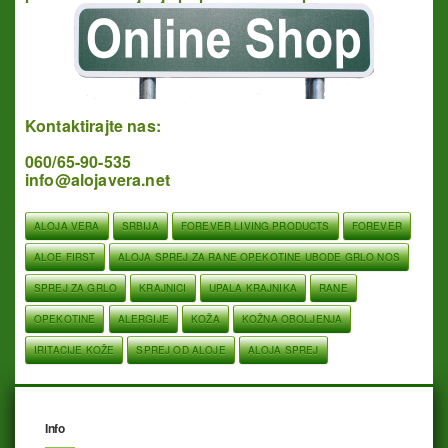
Kontaktirajte nas:
060/65-90-535
info@alojavera.net
ALOJA VERA
SRBIJA
FOREVER LIVING PRODUCTS
FOREVER
ALOE FIRST
ALOJA SPREJ ZA RANE OPEKOTINE UBODE GRLO NOS
SPREJ ZA GRLO
KRAJNICI
UPALA KRAJNIKA
RANE
OPEKOTINE
ALERGIJE
KOŽA
KOŽNA OBOLJENJA
IRITACIJE KOŽE
SPREJ OD ALOJE
ALOJA SPREJ
Info