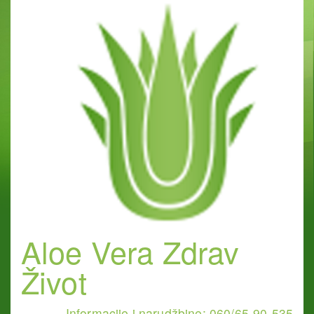
Aloe Vera Zdrav
Život
Informacije i narudžbine: 060/65-90-535