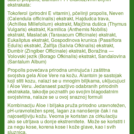
ekstrakata:
Tokoferol (prirodni E vitamin), pčelinji propolis, Neven
(Calendula officinalis) ekstrakt, Hajdudca trava,
(Achillea Millefolium) ekstrakt, Majčina dušica (Thymus
Vulgaris) ekstrakt, Kamilica (Anthemis Nobilis)
ekstrakt, Maslačak (Taraxacum Officinale) ekstrakt,
Eukaliptus ekstrakt, Gospodinova krunica (Passiflora
Edulis) ekstrakt, Žalflja (Salvia Ofkinalis) ekstrakt,
Đumbir (Zingiber Officinale) ekstrakt, Boražina —
Volovski jezik (Borago Ofkinalis) ekstrakt, Sandalovina
(Santalum Album)
Propolis povećava prirodna umirujuća i zaštitna
svojstva gela Aloe Vere na kožu.
Alantoin
je sastojak
koji stiti kozu, nalazi se u mnogim biljkama, ukljucujuci
i Aloe Veru. Jedanaest pazljivo odabranih prirodnih
ekstrakata, takodje poznatih po svojim blagodatnim
svojstvima, nalaze se u ovoj snaznoj formuli
Kombinaciju Aloe i biljaka pruža prirodno uravnotežen,
pH-uravnotežen sprej, lagan za nanošenje čak i na
najosetljiviju kožu. Veoma je koristan za cirkulaciju
ako se utrljava u donje ekstremitete. Može se koristiti i
za negu kose, korena kose i kože glave, kao i svih
sluznica.