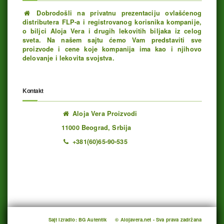
Dobrodošli na privatnu prezentaciju ovlašćenog
distributera FLP-a i registrovanog korisnika kompanije,
o biljci Aloja Vera i drugih lekovitih biljaka iz celog
sveta. Na našem sajtu ćemo Vam predstaviti sve
proizvode i cene koje kompanija ima kao i njihovo
delovanje i lekovita svojstva.
Kontakt
Aloja Vera Proizvodi
11000 Beograd, Srbija
+381(60)65-90-535
Ukupno poseta: 1193349 juče: 453 danas: 259
Sajt izradio: BG Autentik
© Alojavera.net - Sva prava zadržana