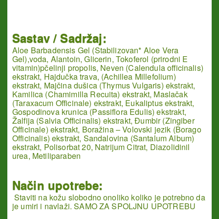
Sastav / Sadržaj:
Aloe Barbadensis Gel (Stabilizovan* Aloe Vera
Gel),voda, Alantoin, Glicerin, Tokoferol (prirodni E
vitamin)pčelinji propolis, Neven (Calendula officinalis)
ekstrakt, Hajdučka trava, (Achillea Millefolium)
ekstrakt, Majčina dušica (Thymus Vulgaris) ekstrakt,
Kamilica (Chamimilla Recuita) ekstrakt, Maslačak
(Taraxacum Officinale) ekstrakt, Eukaliptus ekstrakt,
Gospodinova krunica (Passiflora Edulis) ekstrakt,
Žalfija (Salvia Officinalis) ekstrakt, Đumbir (Zingiber
Officinale) ekstrakt, Boražina – Volovski jezik (Borago
Officinalis) ekstrakt, Sandalovina (Santalum Album)
ekstrakt, Polisorbat 20, Natrijum Citrat, Diazolidinil
urea, Metiliparaben
Način upotrebe:
Staviti na kožu slobodno onoliko koliko je potrebno da
je umiri i navlaži. SAMO ZA SPOLJNU UPOTREBU