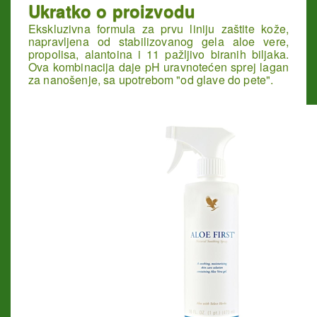
Ukratko o proizvodu
Ekskluzivna formula za prvu liniju zaštite kože,
napravljena od stabilizovanog gela aloe vere,
propolisa, alantoina i 11 pažljivo biranih biljaka.
Ova kombinacija daje pH uravnotećen sprej lagan
za nanošenje, sa upotrebom "od glave do pete".